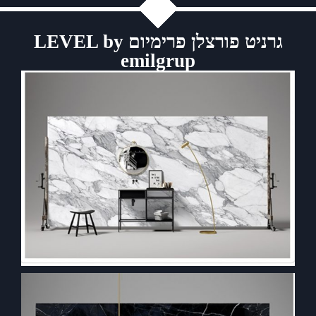
גרניט פורצלן פרימיום LEVEL by
emilgrup